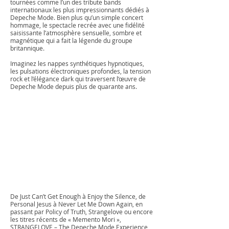
tournées comme l’un des tribute bands
internationaux les plus impressionnants dédiés à
Depeche Mode. Bien plus qu’un simple concert
hommage, le spectacle recrée avec une fidélité
saisissante l’atmosphère sensuelle, sombre et
magnétique qui a fait la légende du groupe
britannique.
Imaginez les nappes synthétiques hypnotiques,
les pulsations électroniques profondes, la tension
rock et l’élégance dark qui traversent l’œuvre de
Depeche Mode depuis plus de quarante ans.
De Just Can’t Get Enough à Enjoy the Silence, de
Personal Jesus à Never Let Me Down Again, en
passant par Policy of Truth, Strangelove ou encore
les titres récents de « Memento Mori »,
STRANGELOVE – The Depeche Mode Experience