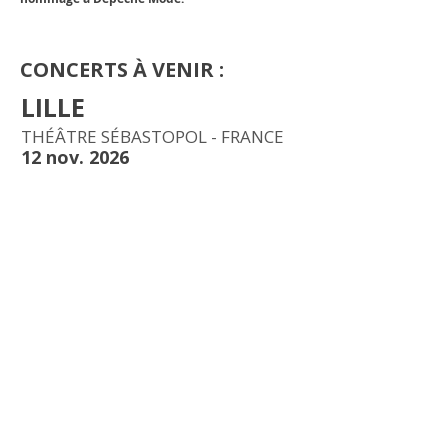
CONCERTS À VENIR :
LILLE
THÉÂTRE SÉBASTOPOL - FRANCE
12 nov. 2026
BILLETS
TOURS
LE VINCI - FRANCE
13 nov. 2026
BILLETS
PARIS
SALLE PLEYEL - FRANCE