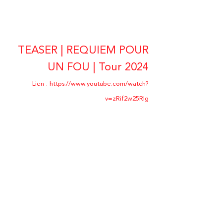
TEASER | REQUIEM POUR
UN FOU | Tour 2024
Lien :
https://www.youtube.com/watch?
v=zRif2w25Rlg
TEASER OFFICIEL DAVID
HALLYDAY | REQUIEM