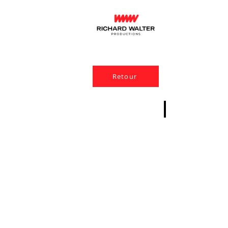
Retour
Texte de prése
LeNoise