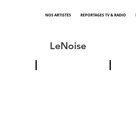
NOS ARTISTES
REPORTAGES TV & RADIO
LeNoise
ntation
Affiche
Photos
LeNoise
LeNoise