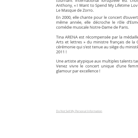
tournant international lorsqu’elle est c
Anthony, « I Want to Spend My Lifetime Lovin
Le Masque de Zorro.
En 2000, elle chante pour le concert d’ouve
même année, elle décroche le rôle d’Esme
comédie musicale Notre-Dame de Paris.
Tina ARENA est récompensée par la médaille d
Arts et lettres » du ministre français de la 
cérémonie qui s'est tenue au siège du ministè
2011 !
Une artiste atypique aux multiples talents tan
Venez vivre le concert unique d’une femm
glamour par excellence !
Do Not Sell My Personal Information