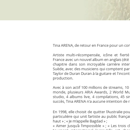
Tina ARENA, de retour en France pour un conce
Artiste multi-récompensée, icône et fier
France avec un nouvel album en anglais (été
chapitre dans son incroyable carrière intern
Suède, avec des musiciens qui comptent par
Taylor de Duran Duran à la guitare et l'incon
production.
Avec à son actif 100 millions de streams, 10
monde, plusieurs ARIA Awards, 2 World M
studio, 4 albums live, 4 compilations, 45 si
succès, Tina ARENA n'a aucune intention de ra
En 1998, elle choisit de quitter l’Australie
particulière qui unit l’artiste au public frança
haut » ; « Je m’appelle Bagdad » ;
« Aimer Jusqu’à l’impossible » ; « Les trois 