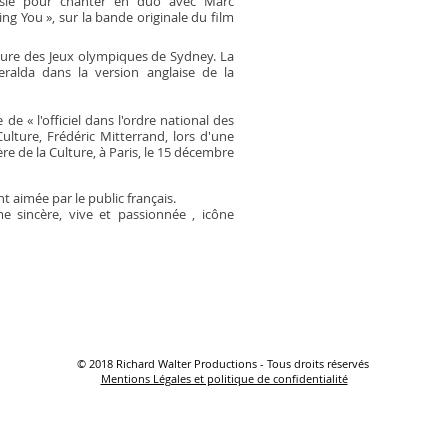
hoisie pour chanter en duo avec Marc
g You », sur la bande originale du film
rture des Jeux olympiques de Sydney. La
ralda dans la version anglaise de la
e « l'officiel dans l'ordre national des
Culture, Frédéric Mitterrand, lors d'une
re de la Culture, à Paris, le 15 décembre
t aimée par le public français.
e sincère, vive et passionnée , icône
© 2018 Richard Walter Productions - Tous droits réservés
Mentions Légales et politique de confidentialité