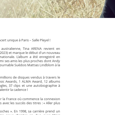
rt unique à Paris – Salle Pleyel !
té australienne, Tina ARENA revient en
 2023) et marque le début d'un nouveau
ationale. L’album a été enregistré en
mi ses amis les plus proches dont Andy
tournable Suédois Mattias Lindblom à la
 millions de disques vendus à travers le
usic Awards, 1 ALMA Award, 12 albums
ngles, 37 clips et une autobiographie à
lentir la cadence !
 pour la France où commence la connexion
is avec les succès des titres : « Aller plus
cloches ». En 1998, sa carrière prend un