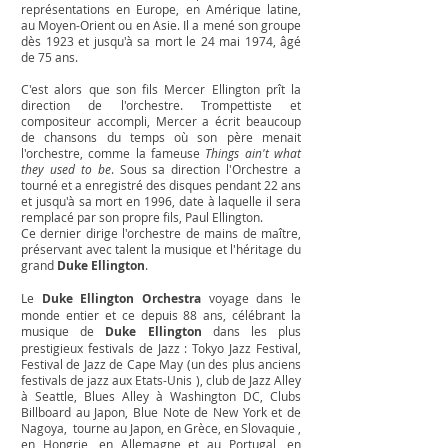
représentations en Europe, en Amérique latine,
au Moyen-Orient ou en Asie. Il a mené son groupe
dès 1923 et jusqu'à sa mort le 24 mai 1974, âgé
de 75 ans.
C'est alors que son fils Mercer Ellington prît la
direction de l'orchestre. Trompettiste et
compositeur accompli, Mercer a écrit beaucoup
de chansons du temps où son père menait
l'orchestre, comme la fameuse
Things ain't what
they used to be
. Sous sa direction l'Orchestre a
tourné et a enregistré des disques pendant 22 ans
et jusqu'à sa mort en 1996, date à laquelle il sera
remplacé par son propre fils, Paul Ellington.
Ce dernier dirige l'orchestre de mains de maître,
préservant avec talent la musique et l'héritage du
grand
Duke Ellington
.
Le
Duke Ellington Orchestra
voyage dans le
monde entier et ce depuis 88 ans, célébrant la
musique de
Duke Ellington
dans les plus
prestigieux festivals de Jazz : Tokyo Jazz Festival,
Festival de Jazz de Cape May (un des plus anciens
festivals de jazz aux Etats-Unis ), club de Jazz Alley
à Seattle, Blues Alley à Washington DC, Clubs
Billboard au Japon, Blue Note de New York et de
Nagoya, tourne au Japon, en Grèce, en Slovaquie ,
en Hongrie, en Allemagne et au Portugal, en