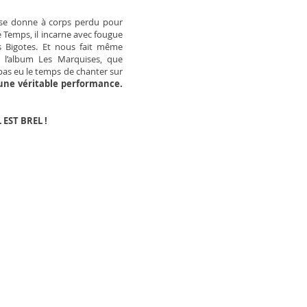
 se donne à corps perdu pour
e Temps, il incarne avec fougue
s Bigotes. Et nous fait même
e l’album Les Marquises, que
 pas eu le temps de chanter sur
une véritable performance.
 EST BREL !