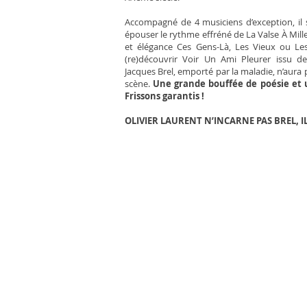
Accompagné de 4 musiciens d’exception, il
épouser le rythme effréné de La Valse À Mill
et élégance Ces Gens-Là, Les Vieux ou Le
(re)découvrir Voir Un Ami Pleurer issu d
Jacques Brel, emporté par la maladie, n’aura
scène.
Une grande bouffée de poésie et 
Frissons garantis !
OLIVIER LAURENT N’INCARNE PAS BREL, IL