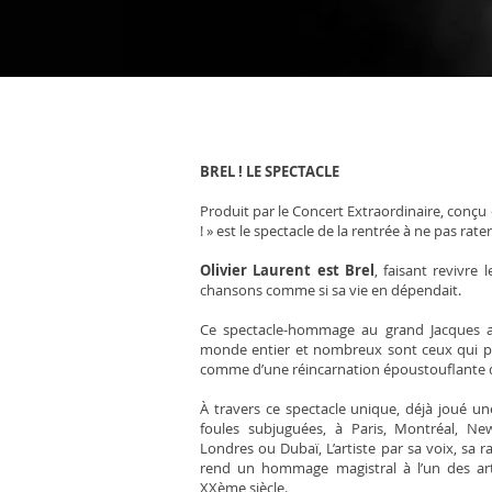
BREL ! LE SPECTACLE
Produit par le Concert Extraordinaire, conçu et
! » est le spectacle de la rentrée à ne pas rater
Olivier Laurent est Brel
, faisant revivre
chansons comme si sa vie en dépendait.
Ce spectacle-hommage au grand Jacques a 
monde entier et nombreux sont ceux qui pa
comme d’une réincarnation époustouflante
À travers ce spectacle unique, déjà joué un
foules subjuguées, à Paris, Montréal, Ne
Londres ou Dubaï, L’artiste par sa voix, sa r
rend un hommage magistral à l’un des art
XXème siècle.